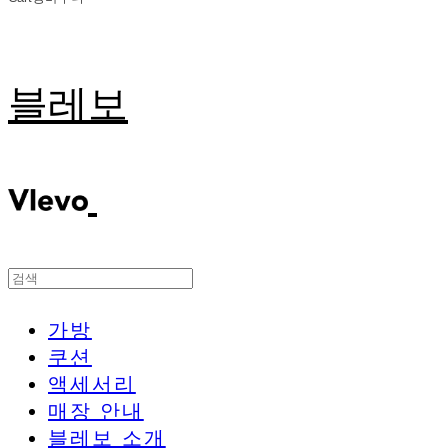
블레보
가방
쿠션
액세서리
매장 안내
블레보 소개