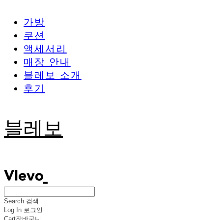
가방
쿠션
액세서리
매장 안내
블레보 소개
후기
블레보
Search
검색
Log In
로그인
Cart
장바구니