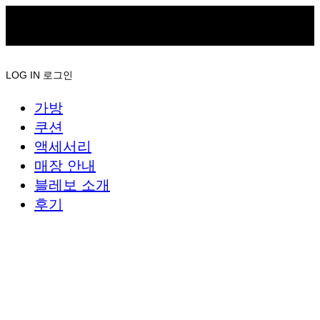
LOG IN
로그인
가방
쿠션
액세서리
매장 안내
블레보 소개
후기