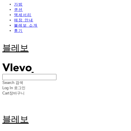
가방
쿠션
액세서리
매장 안내
블레보 소개
후기
블레보
Search
검색
Log In
로그인
Cart
장바구니
블레보