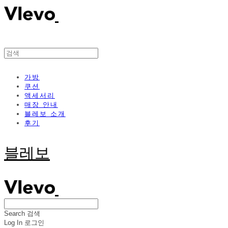
가방
쿠션
액세서리
매장 안내
블레보 소개
후기
블레보
Search
검색
Log In
로그인