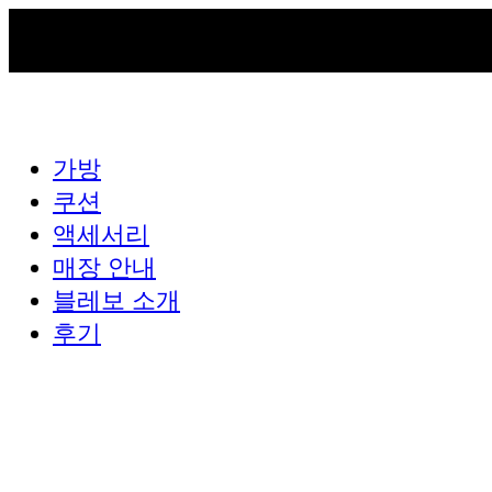
가방
쿠션
액세서리
매장 안내
블레보 소개
후기