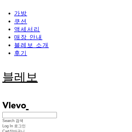
가방
쿠션
액세서리
매장 안내
블레보 소개
후기
블레보
Search
검색
Log In
로그인
Cart
장바구니