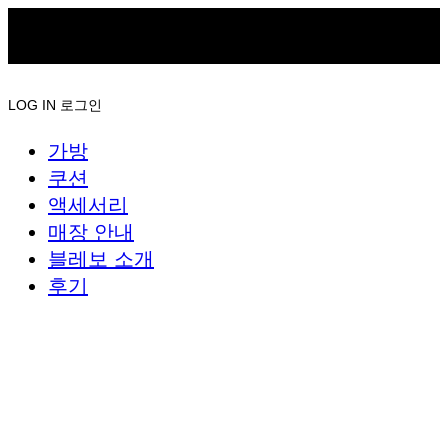
LOG IN
로그인
가방
쿠션
액세서리
매장 안내
블레보 소개
후기