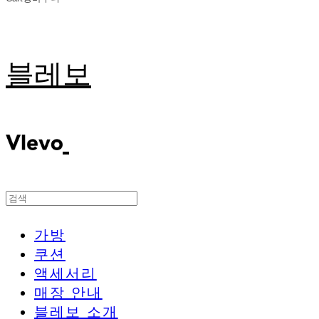
블레보
가방
쿠션
액세서리
매장 안내
블레보 소개