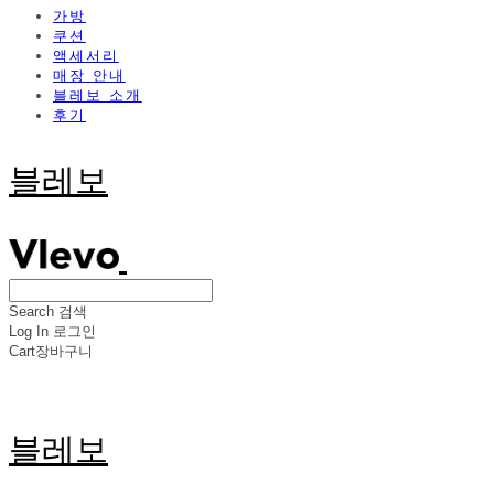
가방
쿠션
액세서리
매장 안내
블레보 소개
후기
블레보
Search
검색
Log In
로그인
Cart
장바구니
블레보