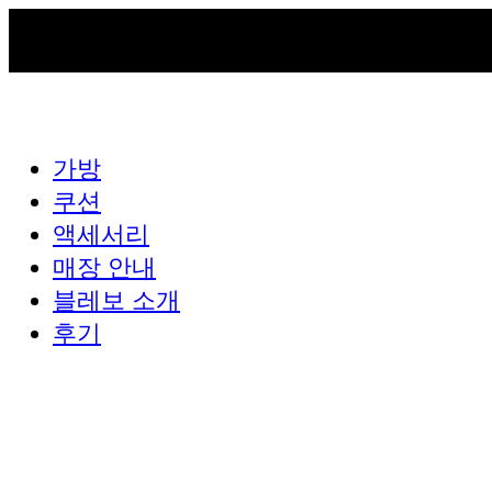
가방
쿠션
액세서리
매장 안내
블레보 소개
후기