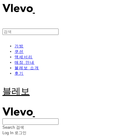
가방
쿠션
액세서리
매장 안내
블레보 소개
후기
블레보
Search
검색
Log In
로그인