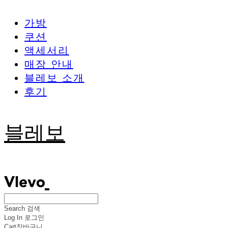
가방
쿠션
액세서리
매장 안내
블레보 소개
후기
블레보
Search
검색
Log In
로그인
Cart
장바구니