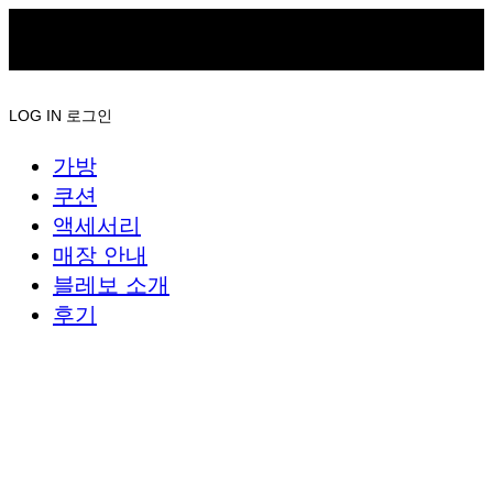
LOG IN
로그인
가방
쿠션
액세서리
매장 안내
블레보 소개
후기