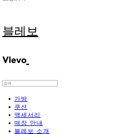
블레보
가방
쿠션
액세서리
매장 안내
블레보 소개