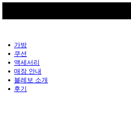
가방
쿠션
액세서리
매장 안내
블레보 소개
후기