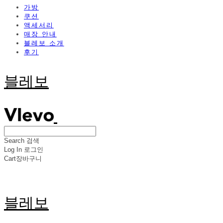
가방
쿠션
액세서리
매장 안내
블레보 소개
후기
블레보
Search
검색
Log In
로그인
Cart
장바구니
블레보