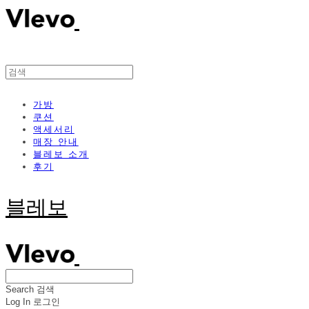
가방
쿠션
액세서리
매장 안내
블레보 소개
후기
블레보
Search
검색
Log In
로그인