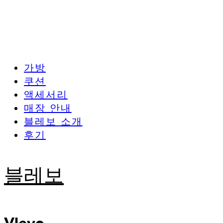
가방
쿠션
액세서리
매장 안내
블레보 소개
후기
블레보