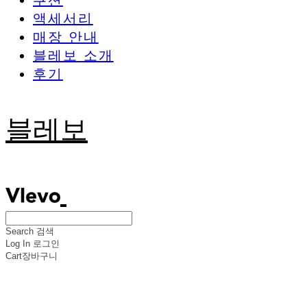
쿠션
액세서리
매장 안내
블레보 소개
후기
블레보
Search
검색
Log In
로그인
Cart
장바구니