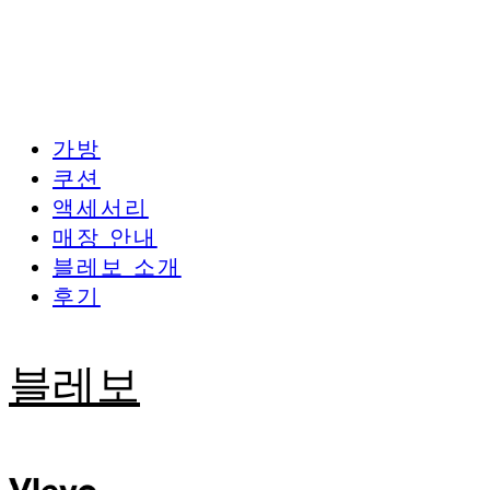
가방
쿠션
액세서리
매장 안내
블레보 소개
후기
블레보