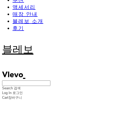
쿠션
액세서리
매장 안내
블레보 소개
후기
블레보
Search
검색
Log In
로그인
Cart
장바구니