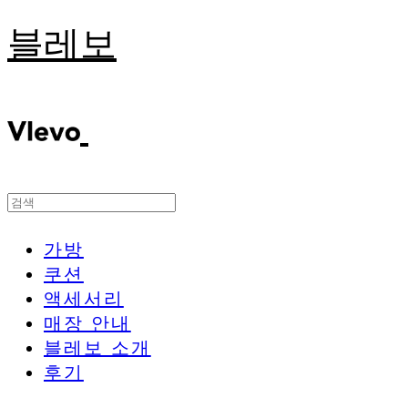
블레보
가방
쿠션
액세서리
매장 안내
블레보 소개
후기