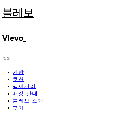
블레보
가방
쿠션
액세서리
매장 안내
블레보 소개
후기