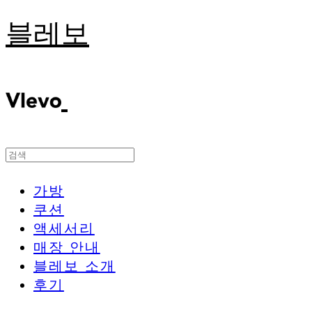
블레보
가방
쿠션
액세서리
매장 안내
블레보 소개
후기