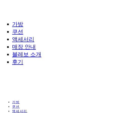
가방
쿠션
액세서리
매장 안내
블레보 소개
후기
가방
쿠션
액세서리