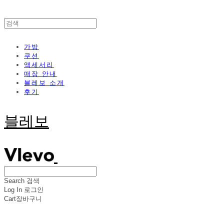
가방
쿠션
액세서리
매장 안내
블레보 소개
후기
블레보
Search
검색
Log In
로그인
Cart
장바구니