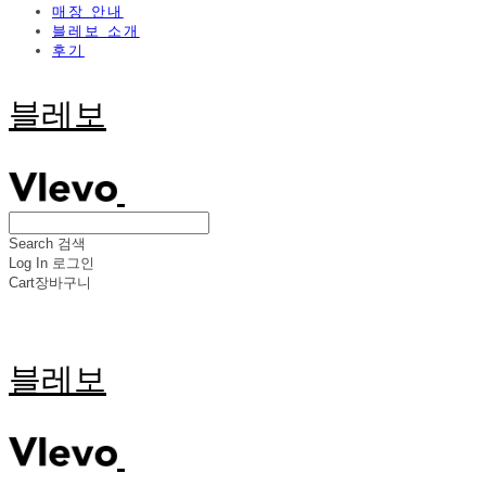
매장 안내
블레보 소개
후기
블레보
Search
검색
Log In
로그인
Cart
장바구니
블레보