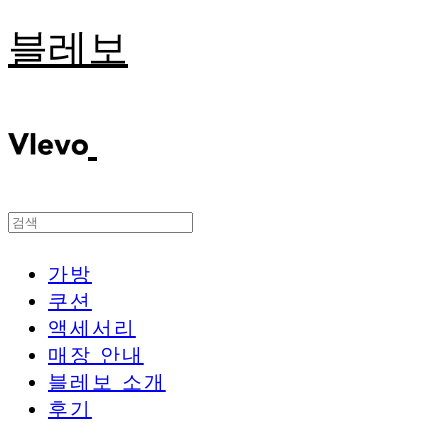
블레보
가방
쿠션
액세서리
매장 안내
블레보 소개
후기