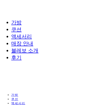
가방
쿠션
액세서리
매장 안내
블레보 소개
후기
가방
쿠션
액세서리