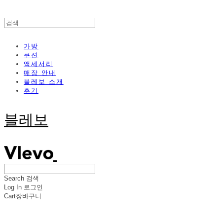
가방
쿠션
액세서리
매장 안내
블레보 소개
후기
블레보
Search
검색
Log In
로그인
Cart
장바구니