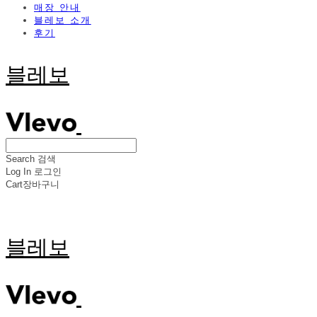
매장 안내
블레보 소개
후기
블레보
Search
검색
Log In
로그인
Cart
장바구니
블레보