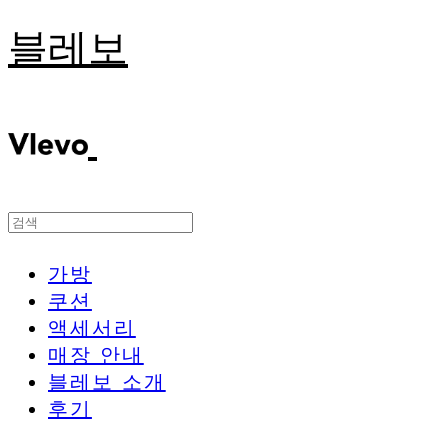
블레보
가방
쿠션
액세서리
매장 안내
블레보 소개
후기