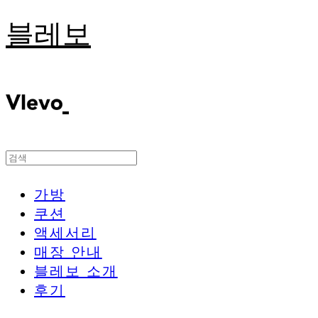
블레보
가방
쿠션
액세서리
매장 안내
블레보 소개
후기