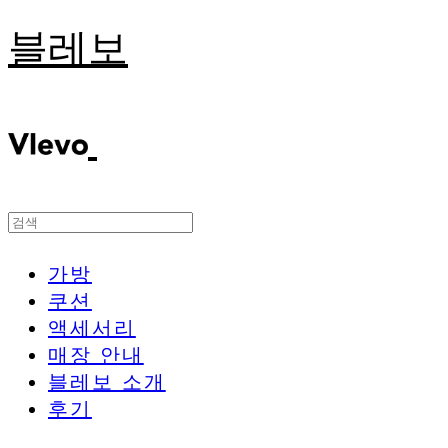
블레보
가방
쿠션
액세서리
매장 안내
블레보 소개
후기