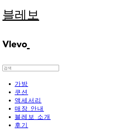
블레보
가방
쿠션
액세서리
매장 안내
블레보 소개
후기