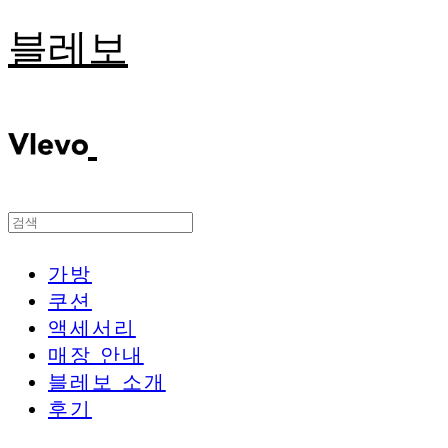
블레보
가방
쿠션
액세서리
매장 안내
블레보 소개
후기